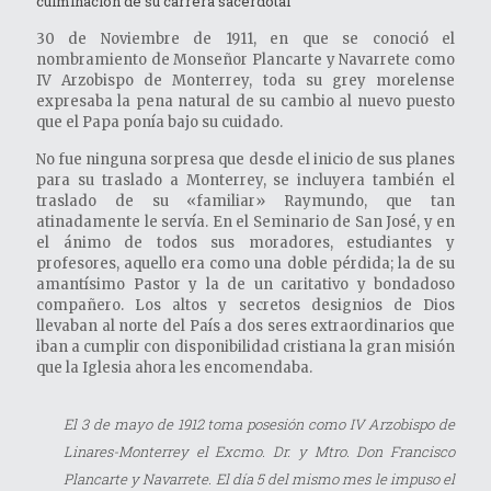
culminación de su carrera sacerdotal
30 de Noviembre de 1911, en que se conoció el
nombramiento de Monseñor Plancarte y Navarrete como
IV Arzobispo de Monterrey, toda su grey morelense
expresaba la pena natural de su cambio al nuevo puesto
que el Papa ponía bajo su cuidado.
No fue ninguna sorpresa que desde el inicio de sus planes
para su traslado a Monterrey, se incluyera también el
traslado de su «familiar» Raymundo, que tan
atinadamente le servía. En el Seminario de San José, y en
el ánimo de todos sus moradores, estudiantes y
profesores, aquello era como una doble pérdida; la de su
amantísimo Pastor y la de un caritativo y bondadoso
compañero. Los altos y secretos designios de Dios
llevaban al norte del País a dos seres extraordinarios que
iban a cumplir con disponibilidad cristiana la gran misión
que la Iglesia ahora les encomendaba.
El 3 de mayo de 1912 toma posesión como IV Arzobispo de
Linares-Monterrey el Excmo. Dr. y Mtro. Don Francisco
Plancarte y Navarrete. El día 5 del mismo mes le impuso el