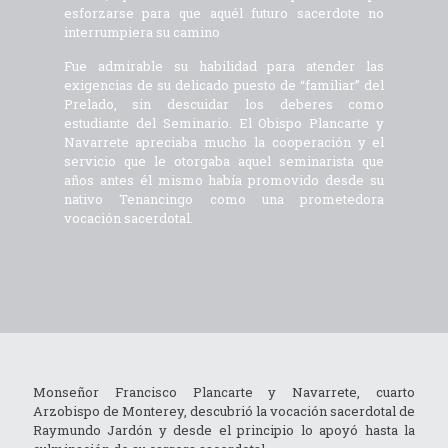
esforzarse para que aquél futuro sacerdote no
interrumpiera su camino
Fue admirable su habilidad para atender las
exigencias de su delicado puesto de “familiar” del
Prelado, sin descuidar los deberes como
estudiante del Seminario. El Obispo Plancarte y
Navarrete apreciaba mucho la cooperación y el
servicio que le otorgaba aquel seminarista que
años antes él mismo había promovido desde su
nativo Tenancingo como una prometedora
vocación sacerdotal.
Monseñor Francisco Plancarte y Navarrete, cuarto
Arzobispo de Monterey, descubrió la vocación sacerdotal de
Raymundo Jardón y desde el principio lo apoyó hasta la